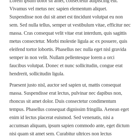
Lorem ipsum dolor sit amet, consectetur adipiscing elit.
Vivamus vel metus nec sapien elementum aliquet.
Suspendisse non dui sit amet est tincidunt volutpat eu non
sem. Sed nulla tellus, semper ut vestibulum vitae, efficitur nec
massa. Cras consequat velit vitae erat interdum, quis sagittis
metus consectetur. Morbi molestie ligula ac ex posuere, quis
eleifend tortor lobortis. Phasellus nec nulla eget nisl gravida
semper in non velit. Nullam pellentesque lorem a orci
faucibus volutpat. Donec et nunc sollicitudin, congue erat
hendrerit, sollicitudin ligula.
Praesent justo nisl, auctor sed sapien ut, mattis consequat
massa. Suspendisse erat lectus, pulvinar nec dapibus non,
rhoncus sit amet dolor. Duis consectetur condimentum
tempus. Phasellus consequat dignissim fringilla. Aenean eget
enim id lectus placerat euismod. Sed venenatis, nisi a
accumsan aliquam, ipsum sapien commodo ante, eget dictum
nisi quam sit amet sem. Curabitur ultrices non lectus