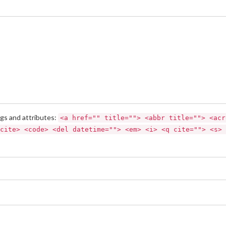
gs and attributes:
<a href="" title=""> <abbr title=""> <acr
cite> <code> <del datetime=""> <em> <i> <q cite=""> <s> 