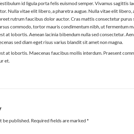
stibulum id ligula porta felis euismod semper. Vivamus sagittis la
r. Nulla vitae elit libero, a pharetra augue. Nulla vitae elit libero
aoreet rutrum faucibus dolor auctor. Cras mattis consectetur purus
cursus commodo, tortor mauris condimentum nibh, ut fermentum mas
st at lobortis. Aenean lacinia bibendum nulla sed consectetur. Ae
ecenas sed diam eget risus varius blandit sit amet non magna.
est at lobortis. Maecenas faucibus mollis interdum. Praesent com
r et.
y
t be published. Required fields are marked *