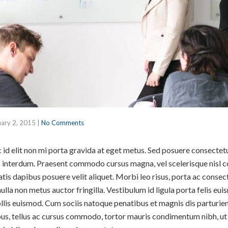
uary 2, 2015
|
No Comments
id elit non mi porta gravida at eget metus. Sed posuere consectetur
interdum. Praesent commodo cursus magna, vel scelerisque nisl co
tis dapibus posuere velit aliquet. Morbi leo risus, porta ac consec
lla non metus auctor fringilla. Vestibulum id ligula porta felis e
is euismod. Cum sociis natoque penatibus et magnis dis parturien
bus, tellus ac cursus commodo, tortor mauris condimentum nibh, u