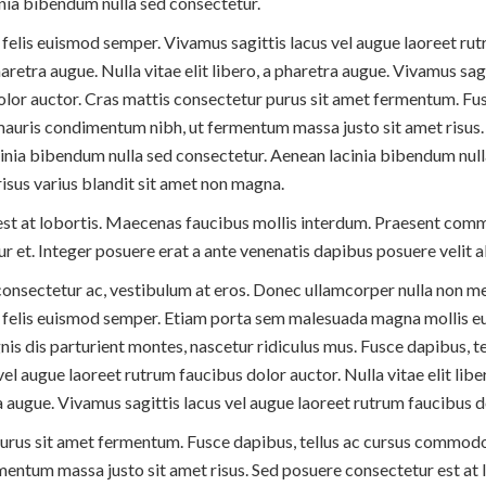
inia bibendum nulla sed consectetur.
 felis euismod semper. Vivamus sagittis lacus vel augue laoreet ru
pharetra augue. Nulla vitae elit libero, a pharetra augue. Vivamus sag
olor auctor. Cras mattis consectetur purus sit amet fermentum. Fus
auris condimentum nibh, ut fermentum massa justo sit amet risus.
acinia bibendum nulla sed consectetur. Aenean lacinia bibendum null
sus varius blandit sit amet non magna.
est at lobortis. Maecenas faucibus mollis interdum. Praesent com
ur et. Integer posuere erat a ante venenatis dapibus posuere velit a
consectetur ac, vestibulum at eros. Donec ullamcorper nulla non met
a felis euismod semper. Etiam porta sem malesuada magna mollis e
is dis parturient montes, nascetur ridiculus mus. Fusce dapibus, 
vel augue laoreet rutrum faucibus dolor auctor. Nulla vitae elit libe
tra augue. Vivamus sagittis lacus vel augue laoreet rutrum faucibus d
urus sit amet fermentum. Fusce dapibus, tellus ac cursus commodo
entum massa justo sit amet risus. Sed posuere consectetur est at l