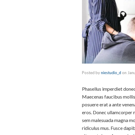
Posted by
niestudio_d
on
Jan
Phasellus imperdiet donec 
Maecenas faucibus mollis 
posuere erat a ante venena
eros. Donec ullamcorper nu
sem malesuada magna moll
ridiculus mus. Fusce dapi