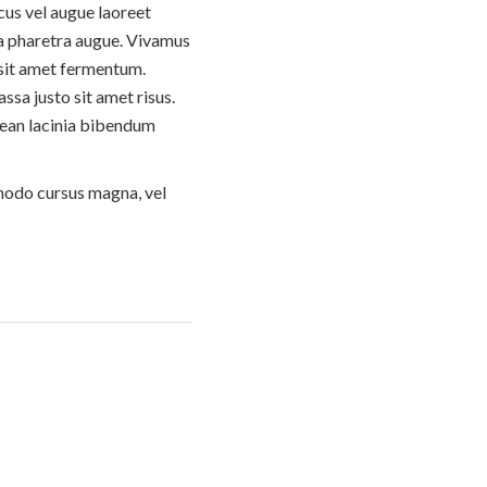
cus vel augue laoreet
, a pharetra augue. Vivamus
 sit amet fermentum.
sa justo sit amet risus.
nean lacinia bibendum
modo cursus magna, vel