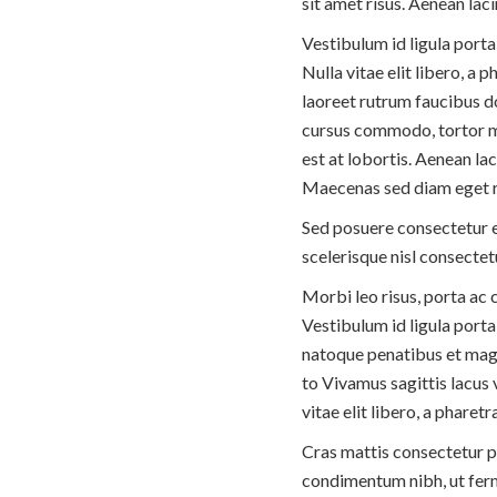
sit amet risus. Aenean lac
Vestibulum id ligula porta
Nulla vitae elit libero, a 
laoreet rutrum faucibus d
cursus commodo, tortor m
est at lobortis. Aenean l
Maecenas sed diam eget ri
Sed posuere consectetur 
scelerisque nisl consectet
Morbi leo risus, porta ac 
Vestibulum id ligula port
natoque penatibus et magn
to Vivamus sagittis lacus 
vitae elit libero, a phare
Cras mattis consectetur p
condimentum nibh, ut ferm